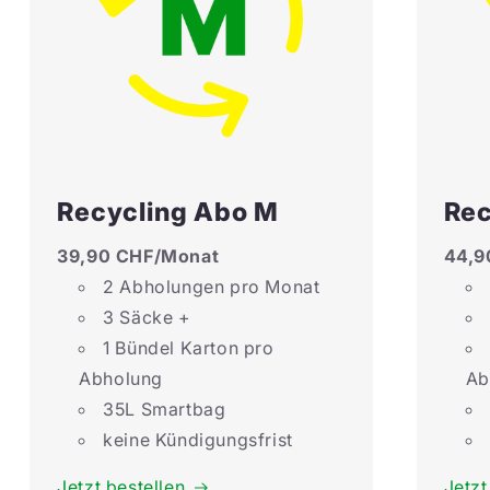
Recycling Abo M
Rec
39,90 CHF/Monat
44,9
2 Abholungen pro Monat
3 Säcke +
1 Bündel Karton pro
Abholung
Ab
35L Smartbag
keine Kündigungsfrist
Jetzt bestellen
Jetzt