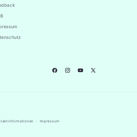
edback
B
pressum
tenschutz
Facebook
Instagram
YouTube
X
(Twitter)
taktinformationen
Impressum