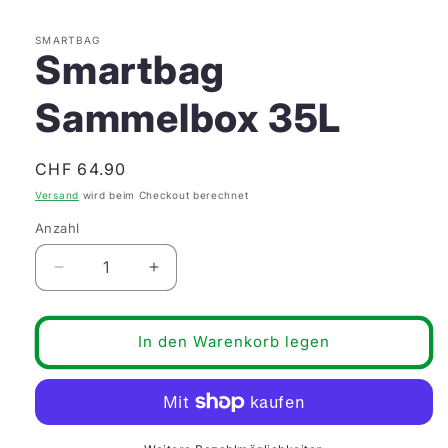
SMARTBAG
Smartbag
Sammelbox 35L
Normaler
CHF 64.90
Preis
Versand
wird beim Checkout berechnet
Anzahl
Anzahl
Verringere
Erhöhe
die
die
Menge
Menge
für
für
In den Warenkorb legen
Smartbag
Smartbag
Sammelbox
Sammelbox
35L
35L