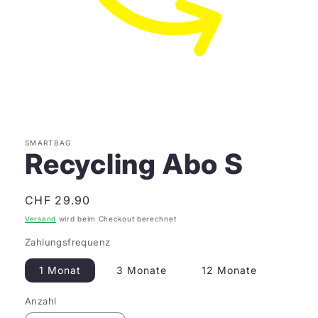
Medien
1
in
Modal
öffnen
SMARTBAG
Recycling Abo S
Normaler
CHF 29.90
Preis
Versand
wird beim Checkout berechnet
Zahlungsfrequenz
1 Monat
3 Monate
12 Monate
Anzahl
Anzahl