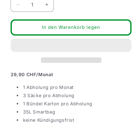
Verringere
Erhöhe
die
die
Menge
Menge
für
für
In den Warenkorb legen
Recycling
Recycling
Abo
Abo
S
S
29,90 CHF/Monat
1 Abholung pro Monat
3 Säcke pro Abholung
1 Bündel Karton pro Abholung
35L Smartbag
keine Kündigungsfrist